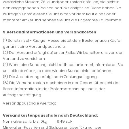
zusätzliche Steuern, Zölle und/oder Kosten anfallen, die nicht in
den angegebenen Preisen berücksichtigt sind. Diese haben Sie
zu tragen. Kontaktieren Sie uns bitte vor dem Kauf eines oder
mehrerer Artikel und nennen Sie uns die ungefähre Kaufsumme.
9.Versandinformationen und Versandkosten
(1) Schatzinsel - Rüdiger Hesse bietet dem Besteller auch Käufer
genannt eine Versandpauschale.
(2) Der Versand erfolgt auf unser Risiko. Wir behalten uns vor, den
Versand zu versichern.
(4) Wenn eine Sendung nicht bei Ihnen ankommt, informieren Sie
uns bitte darüber, so dass wir eine Suche einleiten können.
(5) Die Auslieferung erfolgt nach Zahlungseingang.
(6) Die Versandkosten erscheinen in der Gesamtübersicht der
Bestellinformation, in der Proformarechnung und in der
Auftragsbestätigung.
Versandpauschale wie folgt:
Versandkostenpauschale nach Deutschland:
Normalversand bis 10kg 9,49 EUR
Mineralien, Fossilien und Skulpturen über 10kg nur per