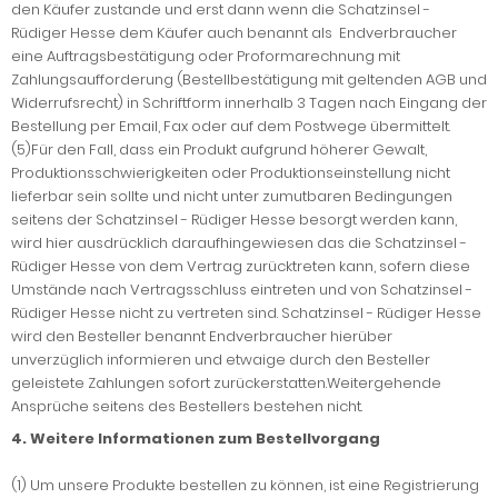
den Käufer zustande und erst dann wenn die Schatzinsel -
Rüdiger Hesse dem Käufer auch benannt als Endverbraucher
eine Auftragsbestätigung oder Proformarechnung mit
Zahlungsaufforderung (Bestellbestätigung mit geltenden AGB und
Widerrufsrecht) in Schriftform innerhalb 3 Tagen nach Eingang der
Bestellung per Email, Fax oder auf dem Postwege übermittelt.
(5)Für den Fall, dass ein Produkt aufgrund höherer Gewalt,
Produktionsschwierigkeiten oder Produktionseinstellung nicht
lieferbar sein sollte und nicht unter zumutbaren Bedingungen
seitens der Schatzinsel - Rüdiger Hesse besorgt werden kann,
wird hier ausdrücklich daraufhingewiesen das die Schatzinsel -
Rüdiger Hesse von dem Vertrag zurücktreten kann, sofern diese
Umstände nach Vertragsschluss eintreten und von Schatzinsel -
Rüdiger Hesse nicht zu vertreten sind. Schatzinsel - Rüdiger Hesse
wird den Besteller benannt Endverbraucher hierüber
unverzüglich informieren und etwaige durch den Besteller
geleistete Zahlungen sofort zurückerstatten.Weitergehende
Ansprüche seitens des Bestellers bestehen nicht.
4. Weitere Informationen zum Bestellvorgang
(1) Um unsere Produkte bestellen zu können, ist eine Registrierung