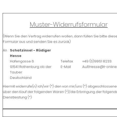
Muster-Widerrufsformular
(Wenn Sie den Vertrag widerrufen wollen, dann füllen Sie bitte dies
Formular aus und senden Sie es zurück.)
An
Schatzinsel - Rüdiger
Hesse
Hafengasse 6
Telefax:
+49 (0)9861 8233
91541 Rothenburg ob der
E-Mail:
A.u.R.Hesse@t-online
Tauber
Deutschland
Hiermit widerrufe(n) ich/wir (*) den von mir/uns (*) abgeschlossen
über den Kauf der folgenden Waren (*)/die Erbringung der folgend
Dienstleistung (*)