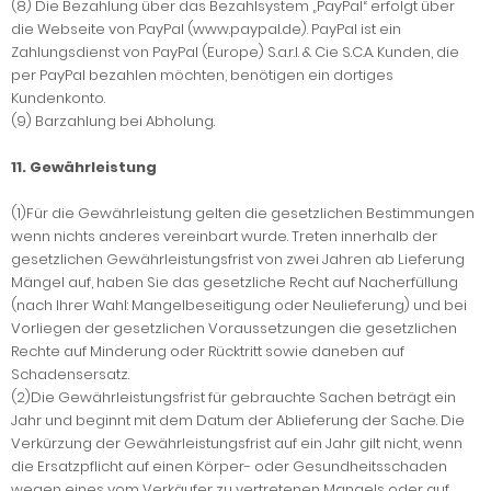
(8) Die Bezahlung über das Bezahlsystem „PayPal“ erfolgt über
die Webseite von PayPal (www.paypal.de). PayPal ist ein
Zahlungsdienst von PayPal (Europe) S.a.r.l. & Cie S.C.A. Kunden, die
per PayPal bezahlen möchten, benötigen ein dortiges
Kundenkonto.
(9) Barzahlung bei Abholung.
11. Gewährleistung
(1)Für die Gewährleistung gelten die gesetzlichen Bestimmungen
wenn nichts anderes vereinbart wurde. Treten innerhalb der
gesetzlichen Gewährleistungsfrist von zwei Jahren ab Lieferung
Mängel auf, haben Sie das gesetzliche Recht auf Nacherfüllung
(nach Ihrer Wahl: Mangelbeseitigung oder Neulieferung) und bei
Vorliegen der gesetzlichen Voraussetzungen die gesetzlichen
Rechte auf Minderung oder Rücktritt sowie daneben auf
Schadensersatz.
(2)Die Gewährleistungsfrist für gebrauchte Sachen beträgt ein
Jahr und beginnt mit dem Datum der Ablieferung der Sache. Die
Verkürzung der Gewährleistungsfrist auf ein Jahr gilt nicht, wenn
die Ersatzpflicht auf einen Körper- oder Gesundheitsschaden
wegen eines vom Verkäufer zu vertretenen Mangels oder auf