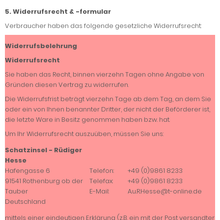
5. Widerrufsrecht & -formular
Verbraucher haben das folgende gesetzliche Widerrufsrecht:
Widerrufsbelehrung
Widerrufsrecht
Sie haben das Recht, binnen vierzehn Tagen ohne Angabe von
Gründen diesen Vertrag zu widerrufen.
Die Widerrufsfrist beträgt vierzehn Tage ab dem Tag, an dem Sie
oder ein von Ihnen benannter Dritter, der nicht der Beförderer ist,
die letzte Ware in Besitz genommen haben bzw. hat.
Um Ihr Widerrufsrecht auszuüben, müssen Sie uns:
Schatzinsel - Rüdiger
Hesse
Hafengasse 6
Telefon:
+49 (0)9861 8233
91541 Rothenburg ob der
Telefax:
+49 (0)9861 8233
Tauber
E-Mail:
A.u.R.Hesse@t-online.de
Deutschland
mittels einer eindeutigen Erklärung (z.B. ein mit der Post versandter