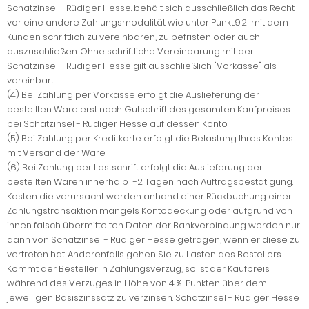
Schatzinsel - Rüdiger Hesse. behält sich ausschließlich das Recht
vor eine andere Zahlungsmodalität wie unter Punkt.9.2 mit dem
Kunden schriftlich zu vereinbaren, zu befristen oder auch
auszuschließen. Ohne schriftliche Vereinbarung mit der
Schatzinsel - Rüdiger Hesse gilt ausschließlich "Vorkasse" als
vereinbart.
(4) Bei Zahlung per Vorkasse erfolgt die Auslieferung der
bestellten Ware erst nach Gutschrift des gesamten Kaufpreises
bei Schatzinsel - Rüdiger Hesse auf dessen Konto.
(5) Bei Zahlung per Kreditkarte erfolgt die Belastung Ihres Kontos
mit Versand der Ware.
(6) Bei Zahlung per Lastschrift erfolgt die Auslieferung der
bestellten Waren innerhalb 1-2 Tagen nach Auftragsbestätigung.
Kosten die verursacht werden anhand einer Rückbuchung einer
Zahlungstransaktion mangels Kontodeckung oder aufgrund von
ihnen falsch übermittelten Daten der Bankverbindung werden nur
dann von Schatzinsel - Rüdiger Hesse getragen, wenn er diese zu
vertreten hat. Anderenfalls gehen Sie zu Lasten des Bestellers.
Kommt der Besteller in Zahlungsverzug, so ist der Kaufpreis
während des Verzuges in Höhe von 4 %-Punkten über dem
jeweiligen Basiszinssatz zu verzinsen. Schatzinsel - Rüdiger Hesse