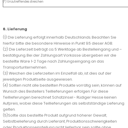
(*) Unzutreffendes streichen
6. Lieferung
(1) Die Lieferung erfolgt innerhalb Deutschlands. Beachten Sie
hierfür bitte die besondere Hinweise in Punkt 9.5 dieser AGB.
(2) Die Lieferzeit beträgt ca. 5 Werktage ab Bestelleingang und –
bestätigung. Bei der Zahlungsart Vorkasse übergeben wir die
bestellte Ware 1-2 Tage nach Zahlungseingang an das
Transportunternehmen.
(3) Weichen die Lieferzeiten im Einzelfall ab, ist dies auf der
jeweiligen Produktseite ausgewiesen.
(4) Sollten nicht alle bestellten Produkte vorrätig sein, können auf
Wunsch des Bestellers Teillieferungen erfolgen. Für diese
Teillieferungen berechnet Schatzinsel - Rüdiger Hesse keinen
Aufpreis, wobei diese Teillieferungen als selbstständige Lieferung
gelten.
(5)Sollte das bestellte Produkt aufgrund höherer Gewalt,
Selbstbelieferung durch Lieferant, Produktionsschwierigkeiten
oder Produktionseinstellung nicht lieferbar sein sollte ohne