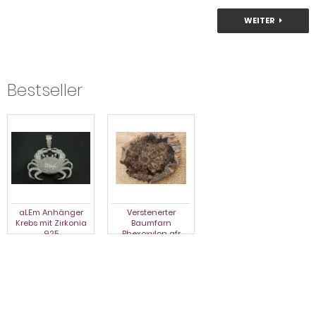
WEITER
Bestseller
aLEm Anhänger
Verstenerter
aLEm Anhänger
Krebs mit Zirkonia
Baumfarn
Krebs mit Zirkonia
925
Rhexoxylon afr
925