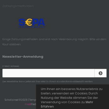
Zahlungsmethoden
Einige Zahlungsmethoden sind erst nach Vereinbarung möglich. Bitte vor dem
Kauf abklären.
Newsletter-Anmeldung
E-Mail-Adresse:
Der Newsletter kann jederzeit hier oder in Ihrem Kundenkonto abbestellt werden.
Um Ihnen ein besseres Nutzererlebnis zu
bieten, verwenden wir Cookies. Durch
Nutzung der Website stimmen Sie der
Schatzinsel © 2026 | Template © 2009-2026 by
mod
ified eCommerce Shopsoftware
Verwendung von Cookies zu.
Mehr
mod
ified eCommerce Shopsoftware © 2009-2026
Erfahren