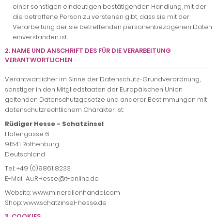
einer sonstigen eindeutigen bestätigenden Handlung, mit der
die betroffene Person zu verstehen gibt, dass sie mit der
Verarbeitung der sie betreffenden personenbezogenen Daten
einverstanden ist.
2. NAME UND ANSCHRIFT DES FÜR DIE VERARBEITUNG
VERANTWORTLICHEN
Verantwortlicher im Sinne der Datenschutz-Grundverordnung,
sonstiger in den Mitgliedstaaten der Europäischen Union
geltenden Datenschutzgesetze und anderer Bestimmungen mit
datenschutzrechtlichem Charakter ist:
Rüdiger Hesse - Schatzinsel
Hafengasse 6
91541 Rothenburg
Deutschland
Tel.: +49 (0)9861 8233
E-Mail: A.u.R.Hesse@t-online.de
Website: www.mineralienhandel.com
Shop: www.schatzinsel-hesse.de
3. COOKIES