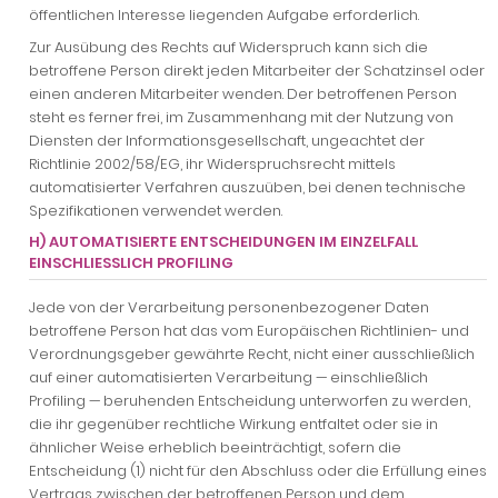
öffentlichen Interesse liegenden Aufgabe erforderlich.
Zur Ausübung des Rechts auf Widerspruch kann sich die
betroffene Person direkt jeden Mitarbeiter der Schatzinsel oder
einen anderen Mitarbeiter wenden. Der betroffenen Person
steht es ferner frei, im Zusammenhang mit der Nutzung von
Diensten der Informationsgesellschaft, ungeachtet der
Richtlinie 2002/58/EG, ihr Widerspruchsrecht mittels
automatisierter Verfahren auszuüben, bei denen technische
Spezifikationen verwendet werden.
H) AUTOMATISIERTE ENTSCHEIDUNGEN IM EINZELFALL
EINSCHLIESSLICH PROFILING
Jede von der Verarbeitung personenbezogener Daten
betroffene Person hat das vom Europäischen Richtlinien- und
Verordnungsgeber gewährte Recht, nicht einer ausschließlich
auf einer automatisierten Verarbeitung — einschließlich
Profiling — beruhenden Entscheidung unterworfen zu werden,
die ihr gegenüber rechtliche Wirkung entfaltet oder sie in
ähnlicher Weise erheblich beeinträchtigt, sofern die
Entscheidung (1) nicht für den Abschluss oder die Erfüllung eines
Vertrags zwischen der betroffenen Person und dem