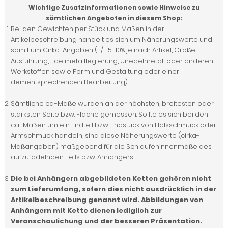
Wichtige Zusatzinformationen sowie Hinweise zu
sämtlichen Angeboten in diesem Shop:
Bei den Gewichten per Stück und Maßen in der
Artikelbeschreibung handelt es sich um Näherungswerte und
somit um Cirka-Angaben (+/- 5-10% je nach Artikel, Größe,
Ausführung, Edelmetalllegierung, Unedelmetall oder anderen
Werkstoffen sowie Form und Gestaltung oder einer
dementsprechenden Bearbeitung).
Sämtliche ca.-Maße wurden an der höchsten, breitesten oder
stärksten Seite bzw. Fläche gemessen. Sollte es sich bei den
ca.-Maßen um ein Endteil bzw. Endstück von Halsschmuck oder
Armschmuck handeln, sind diese Näherungswerte (cirka-
Maßangaben) maßgebend für die Schlaufeninnenmaße des
aufzufädelnden Teils bzw. Anhängers.
Die bei Anhängern abgebildeten Ketten gehören nicht
zum Lieferumfang, sofern dies nicht ausdrücklich in der
Artikelbeschreibung genannt wird. Abbildungen von
Anhängern mit Kette dienen lediglich zur
Veranschaulichung und der besseren Präsentation.