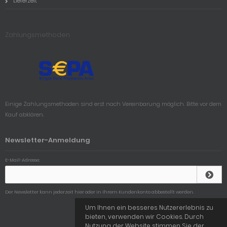
Lieferzeit
Zahlungsmethoden
Einige Zahlungsmethoden sind erst nach Vereinbarung möglich. Bitte vor dem
Kauf abklären.
Newsletter-Anmeldung
E-Mail-Adresse:
Der Newsletter kann jederzeit hier oder in Ihrem Kundenkonto abbestellt werden.
Um Ihnen ein besseres Nutzererlebnis zu
bieten, verwenden wir Cookies. Durch
Nutzung der Website stimmen Sie der