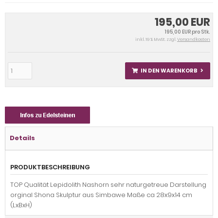
195,00 EUR
195,00 EUR pro Stk.
inkl. 19 % MwSt. zzgl.
Versandkosten
IN DEN WARENKORB
Details
PRODUKTBESCHREIBUNG
TOP Qualität Lepidolith Nashorn sehr naturgetreue Darstellung
orginal Shona Skulptur aus Simbawe Maße ca 28x9x14 cm
(LxBxH)