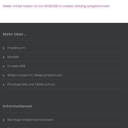
Diesen Artikel haben wir am 03.09.2020 in unseren Katalog aufgenommen.
Mehr über...
Impressum
Kontakt
Unsere AGB
Widerrufsrecht & Widerrufsformular
Privatsphäre und Datenschutz
Informationen
Wichtige Artikelinformationen