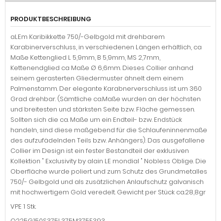
PRODUKTBESCHREIBUNG
aLEm Karibikkette 750/-Gelbgold mit drehbarem
Karabinerverschluss, in verschiedenen Längen erhältlich, ca
Maße Kettenglied L 5,9mm, B 5,9mm, MS 2,7mm,
Kettenendglied ca Maße Ø 6,6mm. Dieses Collier anhand
seinem gerasterten Gliedermuster ähnelt dem einem
Palmenstamm. Der elegante Karabnerverschluss ist um 360
Grad drehbar. (Sämtliche ca.Maße wurden an der höchsten
und breitesten und stärksten Seite bzw. Fläche gemessen.
Sollten sich die ca. Maße um ein Endteil- bzw. Endstück
handeln, sind diese maßgebend für die Schlaufeninnenmaße
des aufzufädelnden Teils bzw. Anhängers). Das ausgefallene
Collier im Design ist ein fester Bestandteil der exklusiven
Kollektion " Exclusivity by alain LE mondial " Nobless Oblige. Die
Oberfläche wurde poliert und zum Schutz des Grundmetalles
750/- Gelbgold und als zusätzlichen Anlaufschutz galvanisch
mit hochwertigem Gold veredelt. Gewicht per Stück ca.28,8gr
VPE 1 Stk.
Q225G150S375L375M375E393