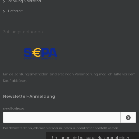
Zahlung & Versand
Lieferzeit
Zahlungsmethoden
Einige Zahlungsmethoden sind erst nach Vereinbarung möglich. Bitte vor dem
Kauf abklären.
Newsletter-Anmeldung
E-Mail-Adresse:
Der Newsletter kann jederzeit hier oder in Ihrem Kundenkonto abbestellt werden.
Um Ihnen ein besseres Nutzererlebnis zu