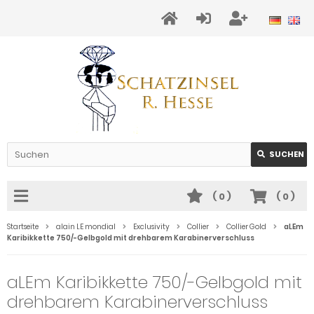
SUCHEN
(
0
)
(
0
)
Startseite
alain LE mondial
Exclusivity
Collier
Collier Gold
aLEm
Karibikkette 750/-Gelbgold mit drehbarem Karabinerverschluss
aLEm Karibikkette 750/-Gelbgold mit
drehbarem Karabinerverschluss