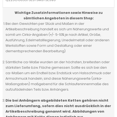
Wichtige Zusatzinformationen sowie Hinweise zu
sämtlichen Angeboten in diesem Shop:
Bei den Gewichten per Stück und Maßen in der
Artikelbeschreibung handelt es sich um Näherungswerte und
somit um Cirka-Angaben (+/- 5-10% je nach Artikel, Größe,
Ausführung, Edelmetalllegierung, Unedelmetall oder anderen
Werkstoffen sowie Form und Gestaltung oder einer
dementsprechenden Bearbeitung).
Sämtliche ca.-Maße wurden an der höchsten, breitesten oder
stärksten Seite bzw. Fläche gemessen. Sollte es sich bei den
ca.-Maßen um ein Endteil bzw. Endstück von Halsschmuck oder
Armschmuck handeln, sind diese Näherungswerte (cirka-
Maßangaben) maßgebend für die Schlaufeninnenmaße des
aufzufädelnden Teils bzw. Anhängers.
Die bei Anhängern abgebildeten Ketten gehören nicht
zum Lieferumfang, sofern dies nicht ausdrücklich in der
Artikelbeschreibung genannt wird. Abbildungen von
Anhängern mit Kette dienen lediglich zur