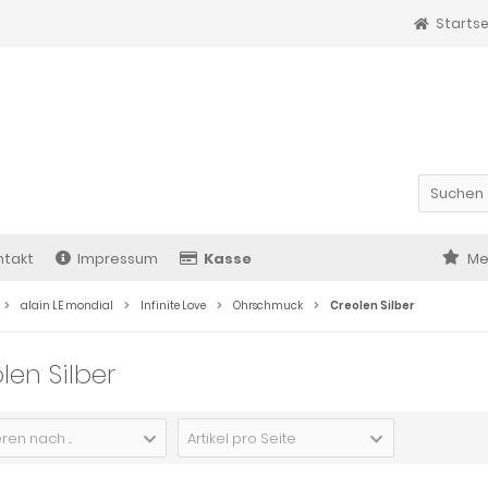
Startse
ntakt
Impressum
Kasse
Me
alain LE mondial
Infinite Love
Ohrschmuck
Creolen Silber
len Silber
ren nach ...
Artikel pro Seite