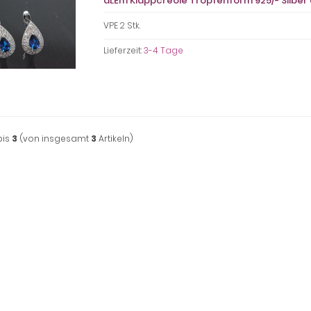
aLEm Klappcreole Tropfenform 925/- Silber 
VPE 2 Stk.
Lieferzeit:
3-4 Tage
bis
3
(von insgesamt
3
Artikeln)