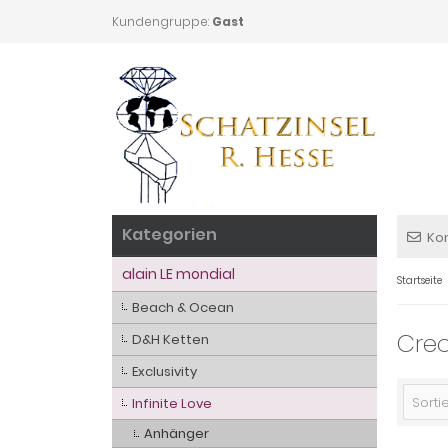
Kundengruppe:
Gast
Kategorien
Ko
alain LE mondial
Startseite
Beach & Ocean
Creo
D&H Ketten
Exclusivity
Sortie
Infinite Love
Anhänger