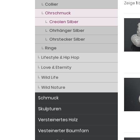
Zeige
1
Collier
Ohrschmuck
Creolen Silber
Ohrhänger Silber
Ohrstecker Silber
Ringe
Lifestyle & Hip Hop
Love & Eternity
Wild Life
Wild Nature
Schmuck
Skulpturen
Versteinertes Holz
Vesteinerter Baumfarn