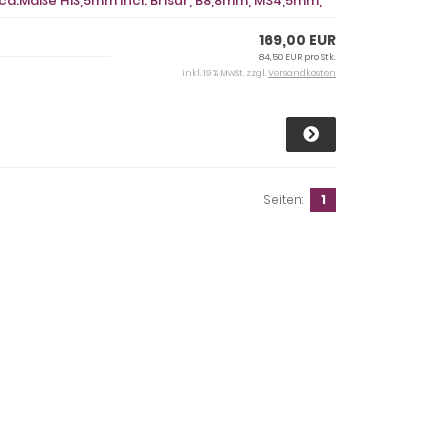
ca.Maße H13,5mm incl. Brisur, B8,8mm, MS4,5mm,
169,00 EUR
84,50 EUR pro Stk.
inkl. 19 % MwSt. zzgl.
Versandkosten
Seiten:
1