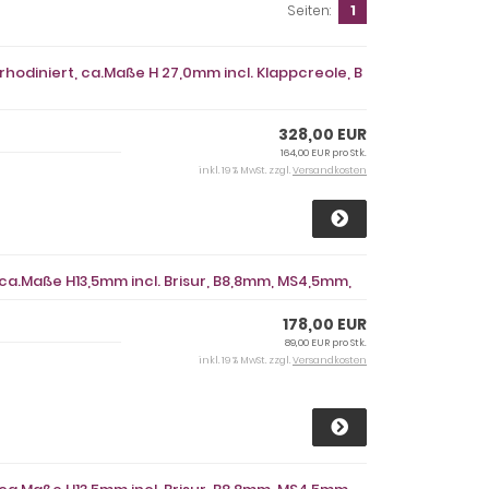
Seiten:
1
rhodiniert, ca.Maße H 27,0mm incl. Klappcreole, B
328,00 EUR
164,00 EUR pro Stk.
inkl. 19 % MwSt. zzgl.
Versandkosten
ca.Maße H13,5mm incl. Brisur, B8,8mm, MS4,5mm,
178,00 EUR
89,00 EUR pro Stk.
inkl. 19 % MwSt. zzgl.
Versandkosten