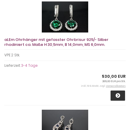
aLEm Ohrhänger mit gefasster Ohrbrisur 925/- Silber
rhodiniert ca. Maße H 30,5mm, B 14,0mm, MS 6,0mm.
VPE 2 Stk.
Lieferzeit:
3-4 Tage
530,00 EUR
265,00 EUR pro Stk.
inkl. 19 % MwSt. zzgl.
Versandkosten