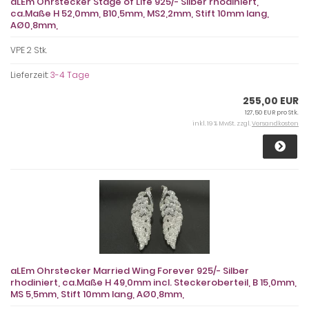
aLEm Ohrstecker Stage of Life 925/- Silber rhodiniert,
ca.Maße H 52,0mm, B10,5mm, MS2,2mm, Stift 10mm lang,
AØ0,8mm,
VPE 2 Stk.
Lieferzeit:
3-4 Tage
255,00 EUR
127,50 EUR pro Stk.
inkl. 19 % MwSt. zzgl.
Versandkosten
aLEm Ohrstecker Married Wing Forever 925/- Silber
rhodiniert, ca.Maße H 49,0mm incl. Steckeroberteil, B 15,0mm,
MS 5,5mm, Stift 10mm lang, AØ0,8mm,