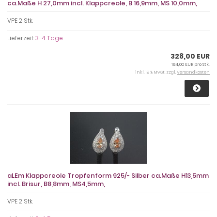
ca.Maße H 27,0mm incl. Klappcreole, B 16,9mm, MS 10,0mm,
VPE 2 Stk.
Lieferzeit:
3-4 Tage
328,00 EUR
164,00 EUR pro Stk.
inkl. 19 % MwSt. zzgl.
Versandkosten
aLEm Klappcreole Tropfenform 925/- Silber ca.Maße H13,5mm
incl. Brisur, B8,8mm, MS4,5mm,
VPE 2 Stk.