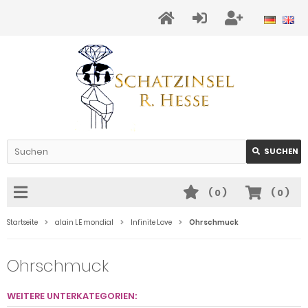
SUCHEN
(
0
)
(
0
)
Startseite
alain LE mondial
Infinite Love
Ohrschmuck
Ohrschmuck
WEITERE UNTERKATEGORIEN: