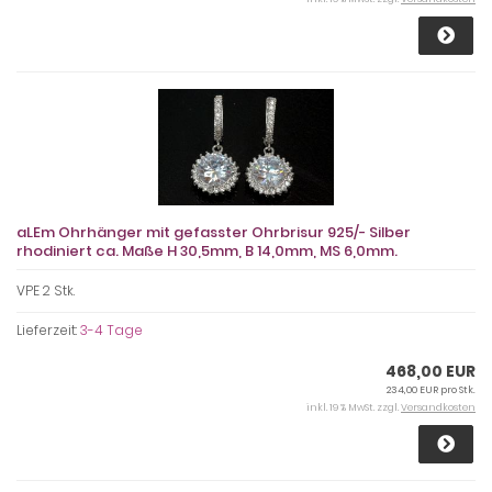
aLEm Ohrhänger mit gefasster Ohrbrisur 925/- Silber
rhodiniert ca. Maße H 30,5mm, B 14,0mm, MS 6,0mm.
VPE 2 Stk.
Lieferzeit:
3-4 Tage
468,00 EUR
234,00 EUR pro Stk.
inkl. 19 % MwSt. zzgl.
Versandkosten