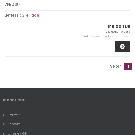
VPE 2 Stk.
Lieferzeit:
3-4 Tage
515,00 EUR
257,50 EUR pro Stk.
inkl. 19 % MwSt. zzgl.
Versandkosten
Seiten:
1
Mehr über...
Impressum
Kontakt
Unsere AGB