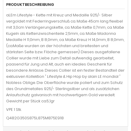
PRODUKTBESCHREIBUNG
aLEm Lifestyle - Kette mit Kreuz und Medaille 925/- Silber
vergoldet mit Federringverschluß ca. Maße 45cm lang flexibel
mit 3,0cm Verlängerungskette, ca. Maße Kette 0,7mm, ca. Maße
Kugeln als Kettenzwischenteile 2,5mm, ca. Maße Madonna
Medaille H 11,0mm, B 8,0mm, ca. Maße Kreuz H 14,0mm, B 8,0mm,
(ca.Maße wurden an der höchsten und breitesten und
stärksten Seite bzw. Fläche gemessen) Dieses ausgefallene
Collier wurde mit Liebe zum Detail aufwendig gearbeitet,
paasend für Jung und Alt, auch ein ideales Geschenk für
besondere Anlässe. Dieses Collier ist ein fester Bestandteil der
exklusiven Kollektion " Lifestyle & Hip Hop by alain LE mondial "
Nobless Oblige. Die Oberfläche wurde poliert und zum Schutz
des Grundmetalles 925/- Sterlingsilber und als zusätzlichen
Anlaufschutz galvanisch mit hochwertigem Gold veredelt.
Gewicht per Stück ca.5,1gr
VPE 1 Stk.
Q482G350S875L875M875E918