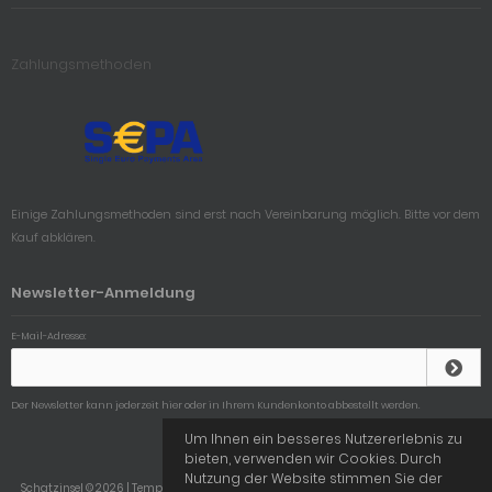
Zahlungsmethoden
Einige Zahlungsmethoden sind erst nach Vereinbarung möglich. Bitte vor dem
Kauf abklären.
Newsletter-Anmeldung
E-Mail-Adresse:
Der Newsletter kann jederzeit hier oder in Ihrem Kundenkonto abbestellt werden.
Um Ihnen ein besseres Nutzererlebnis zu
bieten, verwenden wir Cookies. Durch
Nutzung der Website stimmen Sie der
Schatzinsel © 2026 | Template © 2009-2026 by
mod
ified eCommerce Shopsoftware