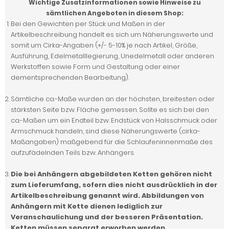
Wichtige Zusatzinformationen sowie Hinweise zu
sämtlichen Angeboten in diesem Shop:
Bei den Gewichten per Stück und Maßen in der
Artikelbeschreibung handelt es sich um Näherungswerte und
somit um Cirka-Angaben (+/- 5-10% je nach Artikel, Größe,
Ausführung, Edelmetalllegierung, Unedelmetall oder anderen
Werkstoffen sowie Form und Gestaltung oder einer
dementsprechenden Bearbeitung).
Sämtliche ca.-Maße wurden an der höchsten, breitesten oder
stärksten Seite bzw. Fläche gemessen. Sollte es sich bei den
ca.-Maßen um ein Endteil bzw. Endstück von Halsschmuck oder
Armschmuck handeln, sind diese Näherungswerte (cirka-
Maßangaben) maßgebend für die Schlaufeninnenmaße des
aufzufädelnden Teils bzw. Anhängers.
Die bei Anhängern abgebildeten Ketten gehören nicht
zum Lieferumfang, sofern dies nicht ausdrücklich in der
Artikelbeschreibung genannt wird. Abbildungen von
Anhängern mit Kette dienen lediglich zur
Veranschaulichung und der besseren Präsentation.
Ketten müssen separat erworben werden.