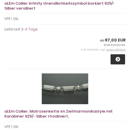
aLEm Collier Infinity Unendlichkeitssymbol borkiert 925/-
Silber versilbert
VPE 1 Stk.
Lieferzeit:
3-4 Tage
97,00 EUR
ab
97,00 EUR pro Stk.
inkl. 19 % MwSt. zzgl.
Versandkosten
aLEm Collier, Matrosenkette im Ziehharmonikastyle mit
Karabiner 925/- Silber rhodiniert,
VPE 1 Stk.