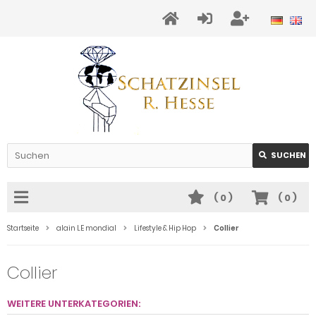
SUCHEN
(
0
)
(
0
)
Startseite
alain LE mondial
Lifestyle & Hip Hop
Collier
Collier
WEITERE UNTERKATEGORIEN: