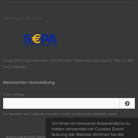
Zahlungsmethoden
Einige Zahlungsmethoden sind erst nach Vereinbarung möglich. Bitte vor dem
Kauf abklären.
Newsletter-Anmeldung
E-Mail-Adresse:
Der Newsletter kann jederzeit hier oder in Ihrem Kundenkonto abbestellt werden.
Um Ihnen ein besseres Nutzererlebnis zu
bieten, verwenden wir Cookies. Durch
Nutzung der Website stimmen Sie der
Schatzinsel © 2026 | Template © 2009-2026 by
mod
ified eCommerce Shopsoftware