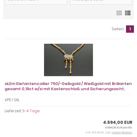
Seiten:
1
aLEm Elefantencollier 750/-Gelbgold / Weißgold mit Brillanten
gesamt 0,19ct w/si mit Kastenschloß und Sicherungsacht,
VPE 1 Stk.
Lieferzeit:
3-4 Tage
4.594,00 EUR
4.594,00 EUR pro Stk.
inkl. 19 % MwSt. zzgl.
Versandkosten