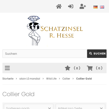
SUCHEN
(
0
)
(
0
)
Startseite
alain LE mondial
Wild Life
Collier
Collier Gold
Collier Gold
Sortieren nach ...
Artikel pro Seite