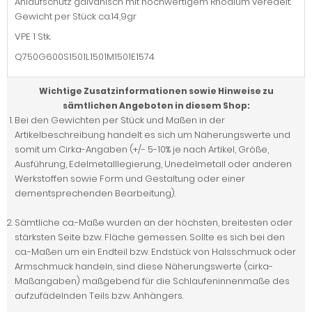
Anlaufschutz galvanisch mit hochwertigem Rhodium veredelt.
Gewicht per Stück ca.14,9gr
VPE 1 Stk.
Q750G600S1501L1501M1501E1574
Wichtige Zusatzinformationen sowie Hinweise zu
sämtlichen Angeboten in diesem Shop:
Bei den Gewichten per Stück und Maßen in der
Artikelbeschreibung handelt es sich um Näherungswerte und
somit um Cirka-Angaben (+/- 5-10% je nach Artikel, Größe,
Ausführung, Edelmetalllegierung, Unedelmetall oder anderen
Werkstoffen sowie Form und Gestaltung oder einer
dementsprechenden Bearbeitung).
Sämtliche ca.-Maße wurden an der höchsten, breitesten oder
stärksten Seite bzw. Fläche gemessen. Sollte es sich bei den
ca.-Maßen um ein Endteil bzw. Endstück von Halsschmuck oder
Armschmuck handeln, sind diese Näherungswerte (cirka-
Maßangaben) maßgebend für die Schlaufeninnenmaße des
aufzufädelnden Teils bzw. Anhängers.