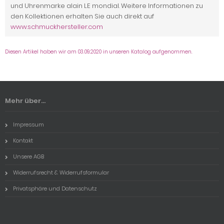
und Uhrenmarke alain LE mondial. Weitere Informationen zu
den Kollektionen erhalten Sie auch direkt auf
www.schmuckhersteller.com
Diesen Artikel haben wir am 03.09.2020 in unseren Katalog aufgenommen.
Mehr über...
Impressum
Kontakt
Unsere AGB
Widerrufsrecht & Widerrufsformular
Privatsphäre und Datenschutz