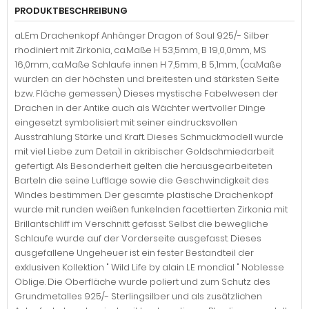
PRODUKTBESCHREIBUNG
aLEm Drachenkopf Anhänger Dragon of Soul 925/- Silber
rhodiniert mit Zirkonia, ca.Maße H 53,5mm, B 19,0,0mm, MS
16,0mm, ca.Maße Schlaufe innen H 7,5mm, B 5,1mm, (ca.Maße
wurden an der höchsten und breitesten und stärksten Seite
bzw. Fläche gemessen.) Dieses mystische Fabelwesen der
Drachen in der Antike auch als Wächter wertvoller Dinge
eingesetzt symbolisiert mit seiner eindrucksvollen
Ausstrahlung Stärke und Kraft. Dieses Schmuckmodell wurde
mit viel Liebe zum Detail in akribischer Goldschmiedarbeit
gefertigt. Als Besonderheit gelten die herausgearbeiteten
Barteln die seine Luftlage sowie die Geschwindigkeit des
Windes bestimmen. Der gesamte plastische Drachenkopf
wurde mit runden weißen funkelnden facettierten Zirkonia mit
Brillantschliff im Verschnitt gefasst. Selbst die bewegliche
Schlaufe wurde auf der Vorderseite ausgefasst. Dieses
ausgefallene Ungeheuer ist ein fester Bestandteil der
exklusiven Kollektion " Wild Life by alain LE mondial " Noblesse
Oblige. Die Oberfläche wurde poliert und zum Schutz des
Grundmetalles 925/- Sterlingsilber und als zusätzlichen