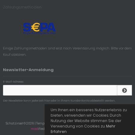
Zahlungsmethoden
Einige Zahlungsmethoden sind erst nach Vereinbarung möglich. Bitte vor dem
Kauf abklären.
Newsletter-Anmeldung
E-Mail-Adresse:
Der Newsletter kann jederzeit hier oder in Ihrem Kundenkonto abbestellt werden.
Um Ihnen ein besseres Nutzererlebnis zu
bieten, verwenden wir Cookies. Durch
Nutzung der Website stimmen Sie der
Schatzinsel © 2026 | Template © 2009-2026 by
mod
ified eCommerce Shopsoftware
Verwendung von Cookies zu.
Mehr
mod
ified eCommerce Shopsoftware © 2009-2026
Erfahren