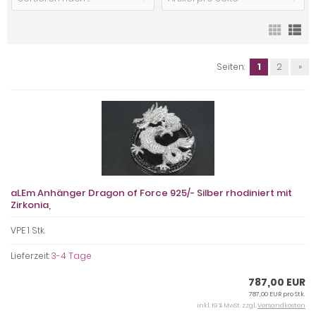
Seiten:
1
2
»
aLEm Anhänger Dragon of Force 925/- Silber rhodiniert mit
Zirkonia,
VPE 1 Stk.
Lieferzeit:
3-4 Tage
787,00 EUR
787,00 EUR pro Stk.
inkl. 19 % MwSt. zzgl.
Versandkosten