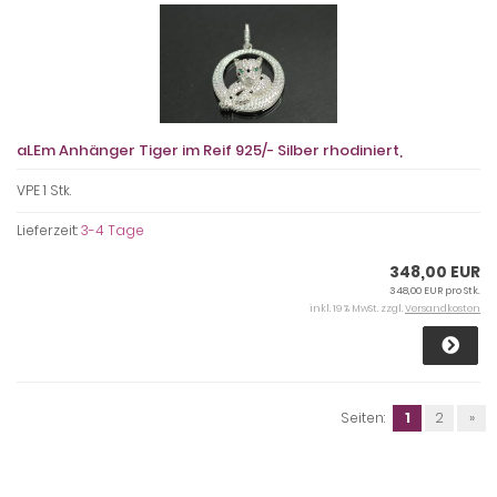
aLEm Anhänger Tiger im Reif 925/- Silber rhodiniert,
VPE 1 Stk.
Lieferzeit:
3-4 Tage
348,00 EUR
348,00 EUR pro Stk.
inkl. 19 % MwSt. zzgl.
Versandkosten
Seiten:
1
2
»