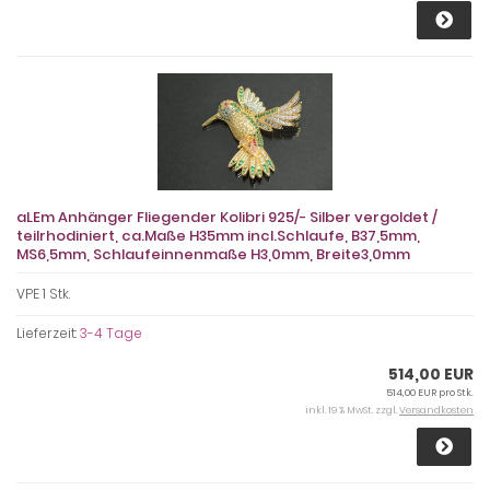
aLEm Anhänger Fliegender Kolibri 925/- Silber vergoldet /
teilrhodiniert, ca.Maße H35mm incl.Schlaufe, B37,5mm,
MS6,5mm, Schlaufeinnenmaße H3,0mm, Breite3,0mm
VPE 1 Stk.
Lieferzeit:
3-4 Tage
514,00 EUR
514,00 EUR pro Stk.
inkl. 19 % MwSt. zzgl.
Versandkosten