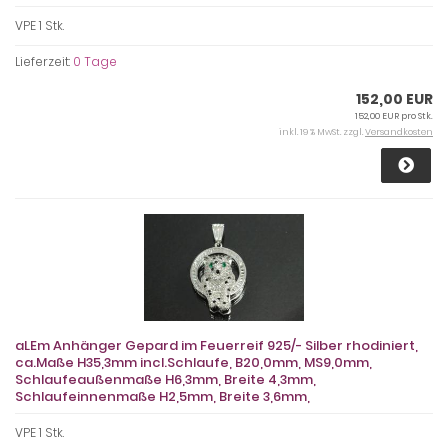
VPE 1 Stk.
Lieferzeit:
0 Tage
152,00 EUR
152,00 EUR pro Stk.
inkl. 19 % MwSt. zzgl.
Versandkosten
aLEm Anhänger Gepard im Feuerreif 925/- Silber rhodiniert,
ca.Maße H35,3mm incl.Schlaufe, B20,0mm, MS9,0mm,
Schlaufeaußenmaße H6,3mm, Breite 4,3mm,
Schlaufeinnenmaße H2,5mm, Breite 3,6mm,
VPE 1 Stk.