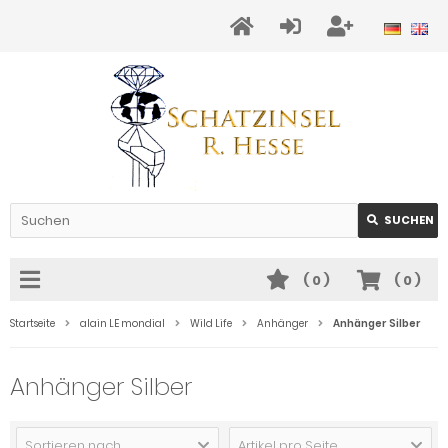
SUCHEN
(
0
)
(
0
)
Startseite
alain LE mondial
Wild Life
Anhänger
Anhänger Silber
Anhänger Silber
Sortieren nach ...
Artikel pro Seite