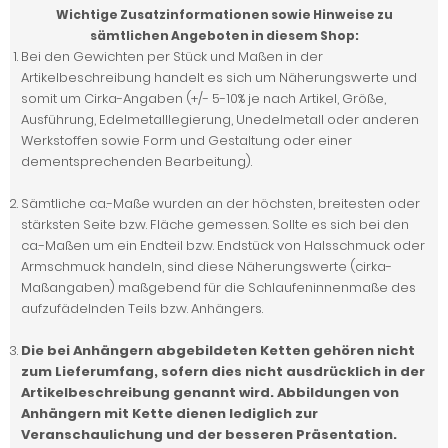
Wichtige Zusatzinformationen sowie Hinweise zu
sämtlichen Angeboten in diesem Shop:
Bei den Gewichten per Stück und Maßen in der
Artikelbeschreibung handelt es sich um Näherungswerte und
somit um Cirka-Angaben (+/- 5-10% je nach Artikel, Größe,
Ausführung, Edelmetalllegierung, Unedelmetall oder anderen
Werkstoffen sowie Form und Gestaltung oder einer
dementsprechenden Bearbeitung).
Sämtliche ca.-Maße wurden an der höchsten, breitesten oder
stärksten Seite bzw. Fläche gemessen. Sollte es sich bei den
ca.-Maßen um ein Endteil bzw. Endstück von Halsschmuck oder
Armschmuck handeln, sind diese Näherungswerte (cirka-
Maßangaben) maßgebend für die Schlaufeninnenmaße des
aufzufädelnden Teils bzw. Anhängers.
Die bei Anhängern abgebildeten Ketten gehören nicht
zum Lieferumfang, sofern dies nicht ausdrücklich in der
Artikelbeschreibung genannt wird. Abbildungen von
Anhängern mit Kette dienen lediglich zur
Veranschaulichung und der besseren Präsentation.