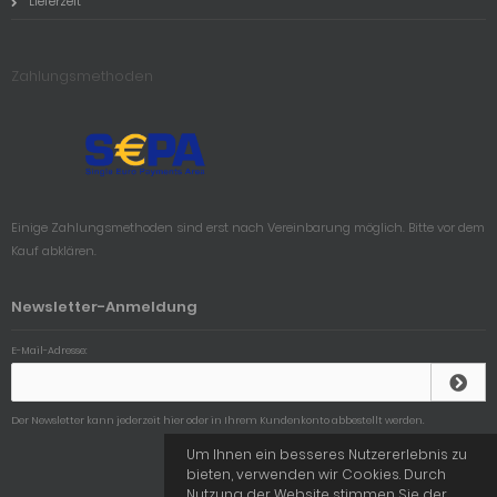
Lieferzeit
Zahlungsmethoden
Einige Zahlungsmethoden sind erst nach Vereinbarung möglich. Bitte vor dem
Kauf abklären.
Newsletter-Anmeldung
E-Mail-Adresse:
Der Newsletter kann jederzeit hier oder in Ihrem Kundenkonto abbestellt werden.
Um Ihnen ein besseres Nutzererlebnis zu
bieten, verwenden wir Cookies. Durch
Nutzung der Website stimmen Sie der