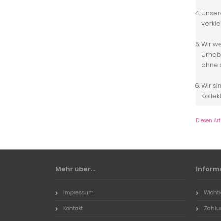
Unsere
verkl
Wir we
Urhebe
ohne s
Wir si
Kollek
Diesen Ar
Mehr über...
Inform
Impressum
Wichti
Kontakt
Zahlu