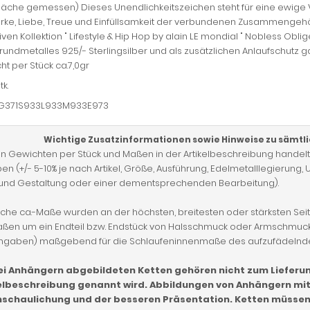
Fläche gemessen) Dieses Unendlichkeitszeichen steht für eine ewige 
ärke, Liebe, Treue und Einfüllsamkeit der verbundenen Zusammengehörigk
iven Kollektion " Lifestyle & Hip Hop by alain LE mondial " Nobless Ob
undmetalles 925/- Sterlingsilber und als zusätzlichen Anlaufschutz 
t per Stück ca.7,0gr
tk.
G371S933L933M933E973
Wichtige Zusatzinformationen sowie Hinweise zu sämtl
en Gewichten per Stück und Maßen in der Artikelbeschreibung handel
n (+/- 5-10% je nach Artikel, Größe, Ausführung, Edelmetalllegierun
und Gestaltung oder einer dementsprechenden Bearbeitung).
che ca.-Maße wurden an der höchsten, breitesten oder stärksten Seit
aßen um ein Endteil bzw. Endstück von Halsschmuck oder Armschmuck
gaben) maßgebend für die Schlaufeninnenmaße des aufzufädelnden
ei Anhängern abgebildeten Ketten gehören nicht zum Lieferumf
elbeschreibung genannt wird. Abbildungen von Anhängern mit 
schaulichung und der besseren Präsentation. Ketten müsse