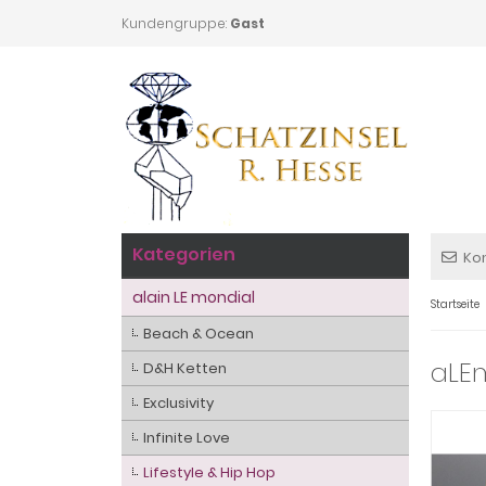
Kundengruppe:
Gast
Kategorien
Ko
alain LE mondial
Startseite
Beach & Ocean
aLEm
D&H Ketten
Exclusivity
Infinite Love
Lifestyle & Hip Hop