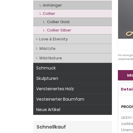
Anhänger
Collier
Collier Gold
Collier Silber
Love & Eternity
Wild Life
Für eine gr
Wild Nature
Vorschaubi
Schmuck
Skulpturen
Versteinertes Holz
Detai
Vesteinerter Baumfarn
PROD
Neue Artikel
aLEm C
ca.Maß
Schnellkauf
Unend