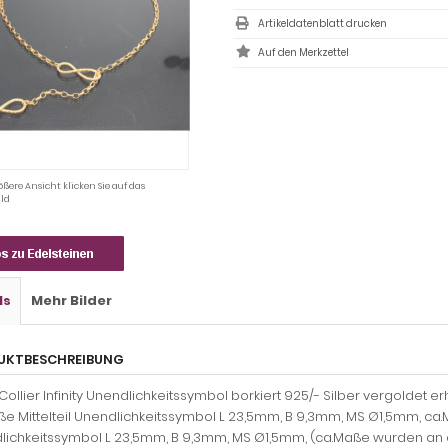
Artikeldatenblatt drucken
ößere Ansicht klicken Sie auf das
ld
ls
Mehr Bilder
UKTBESCHREIBUNG
ollier Infinity Unendlichkeitssymbol borkiert 925/- Silber vergoldet erh
e Mittelteil Unendlichkeitssymbol L 23,5mm, B 9,3mm, MS Ø1,5mm, ca.
lichkeitssymbol L 23,5mm, B 9,3mm, MS Ø1,5mm, (ca.Maße wurden an d