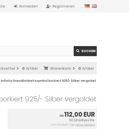
ite
Anmelden
Registrieren
SUCHEN
rkzettel
0
Artikel
Warenkorb
0
Artikel
 Infinity Unendlichkeitssymbol borkiert 925/- Silber vergoldet
orkiert 925/- Silber vergoldet
112,00 EUR
ab
112,00 EUR pro Stk.
inkl. 19 % MwSt. zzgl.
Versandkosten