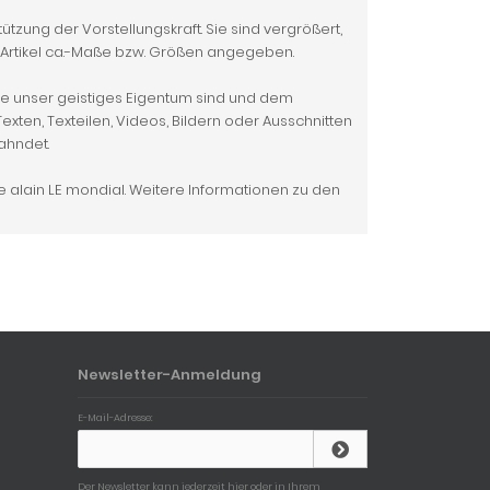
tzung der Vorstellungskraft. Sie sind vergrößert,
 Artikel ca.-Maße bzw. Größen angegeben.
alte unser geistiges Eigentum sind und dem
ten, Texteilen, Videos, Bildern oder Ausschnitten
eahndet.
 alain LE mondial. Weitere Informationen zu den
Newsletter-Anmeldung
E-Mail-Adresse:
Der Newsletter kann jederzeit hier oder in Ihrem