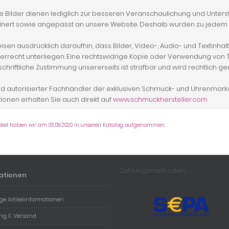
 Bilder dienen lediglich zur besseren Veranschaulichung und Unterstü
einert sowie angepasst an unsere Website. Deshalb wurden zu jedem
isen ausdrücklich daraufhin, dass Bilder, Video-, Audio- und Textinh
rrecht unterliegen. Eine rechtswidrige Kopie oder Verwendung von Tex
chriftliche Zustimmung unsererseits ist strafbar und wird rechtlich g
nd autorisierter Fachhändler der exklusiven Schmuck- und Uhrenmarke
tionen erhalten Sie auch direkt auf
www.schmuckhersteller.com
tikel haben wir am 03.09.2020 in unseren Katalog aufgenommen.
Zahlungsmethoden
ationen
ge Artikelinformationen
ng & Versand