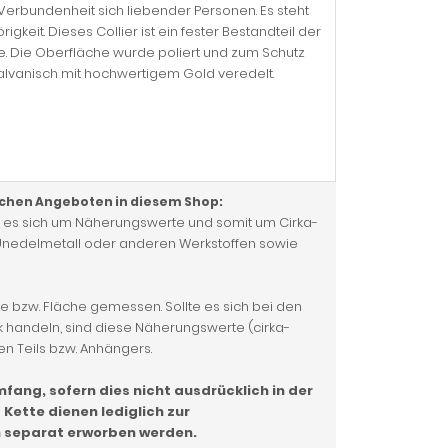
Verbundenheit sich liebender Personen. Es steht
eit. Dieses Collier ist ein fester Bestandteil der
lige. Die Oberfläche wurde poliert und zum Schutz
galvanisch mit hochwertigem Gold veredelt.
ichen Angeboten in diesem Shop:
t es sich um Näherungswerte und somit um Cirka-
g, Unedelmetall oder anderen Werkstoffen sowie
e bzw. Fläche gemessen. Sollte es sich bei den
 handeln, sind diese Näherungswerte (cirka-
 Teils bzw. Anhängers.
ang, sofern dies nicht ausdrücklich in der
Kette dienen lediglich zur
n separat erworben werden.