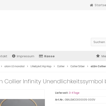
Startse
ntakt
Impressum
Kasse
Me
alain LE mondial
Lifestyle & Hip Hop
Collier
Collier Silber
aLEm Collier
 Collier Infinity Unendlichkeitssymbol b
Lieferzeit:
3-4 Tage
Art.Nr.:
08ALEMCO000005-0001V