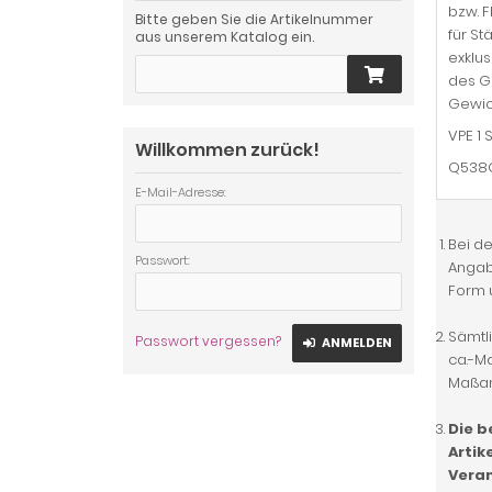
bzw. 
Bitte geben Sie die Artikelnummer
für St
aus unserem Katalog ein.
exklus
des Gr
Gewich
VPE 1 S
Willkommen zurück!
Q538
E-Mail-Adresse:
Bei d
Passwort:
Angabe
Form 
Sämtli
Passwort vergessen?
ANMELDEN
ca.-M
Maßan
Die b
Artik
Veran