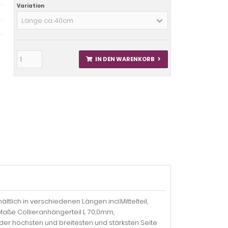
Variation
Länge ca. 40cm
IN DEN WARENKORB
ältlich in verschiedenen Längen incl.Mittelteil,
Maße Collieranhängerteil L 70,0mm,
er höchsten und breitesten und stärksten Seite